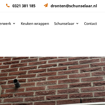
0321 381 185
dronten@schunselaar.nl
derwerk
Keuken wrappen
Schunselaar
Contact