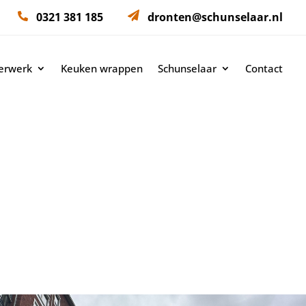
0321 381 185
dronten@schunselaar.nl
derwerk
Keuken wrappen
Schunselaar
Contact