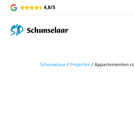
Schunselaar
/
Projecten
/
Appartementen co